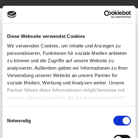
Zum
Inhalt
springen
Diese Webseite verwendet Cookies
Wir verwenden Cookies, um Inhalte und Anzeigen zu
08.01.2018 – News Nummer
personalisieren, Funktionen für soziale Medien anbieten
zu können und die Zugriffe auf unsere Website zu
zwei
analysieren. Außerdem geben wir Informationen zu Ihrer
Verwendung unserer Website an unsere Partner für
KONFERENZCENTER FORCHHEIM
soziale Medien, Werbung und Analysen weiter. Unsere
Von
rk-admin
|
Januar 9th, 2018
|
News
|
0 Kommentare
Partner führen diese Informationen möglicherweise mit
Weiterlesen
Rittigfeld 1
weiteren Daten zusammen, die Sie ihnen bereitgestellt
91301 Forchheim
haben oder die sie im Rahmen Ihrer Nutzung der Dienste
gesammelt haben.
Einwilligungsauswahl
Tel.: +49 (0) 9191 7205 5700
01.01.2018 – News 1
Notwendig