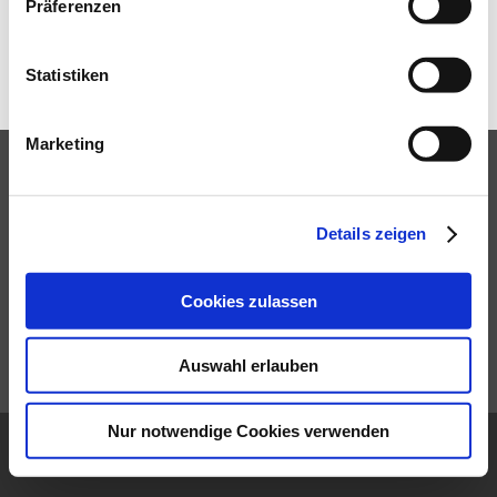
LINKS
Präferenzen
KONTAKT
Statistiken
DATENSCHUTZ
2026
Marketing
IMPRESSUM
Details zeigen
SOCIAL LINKS
Cookies zulassen
Auswahl erlauben
© SIMON HEGELE Gesellschaft für Logistik und Service
Nur notwendige Cookies verwenden
mbH