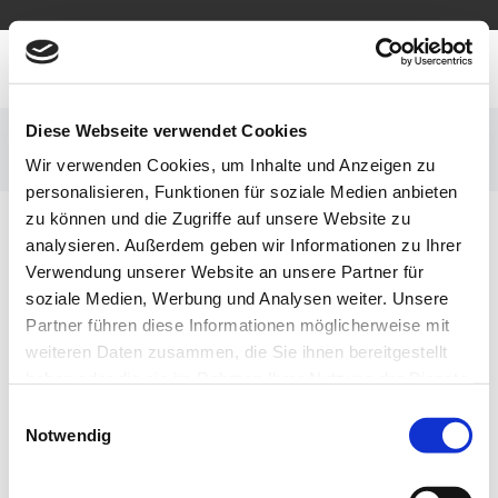
Zum
Inhalt
springen
Diese Webseite verwendet Cookies
Startseite
/
rk-admin
Wir verwenden Cookies, um Inhalte und Anzeigen zu
personalisieren, Funktionen für soziale Medien anbieten
zu können und die Zugriffe auf unsere Website zu
analysieren. Außerdem geben wir Informationen zu Ihrer
Über rk-admin
Verwendung unserer Website an unsere Partner für
KONFERENZCENTER FORCHHEIM
soziale Medien, Werbung und Analysen weiter. Unsere
Der Autor hat bisher keine Details
Partner führen diese Informationen möglicherweise mit
Rittigfeld 1
weiteren Daten zusammen, die Sie ihnen bereitgestellt
angegeben.
91301 Forchheim
haben oder die sie im Rahmen Ihrer Nutzung der Dienste
Bisher hat rk-admin, 0 Blog Beiträge
gesammelt haben.
geschrieben.
Einwilligungsauswahl
Tel.: +49 (0) 9191 7205 5700
Notwendig