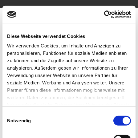
Zum
Inhalt
springen
Diese Webseite verwendet Cookies
Wir verwenden Cookies, um Inhalte und Anzeigen zu
personalisieren, Funktionen für soziale Medien anbieten
zu können und die Zugriffe auf unsere Website zu
analysieren. Außerdem geben wir Informationen zu Ihrer
Verwendung unserer Website an unsere Partner für
KONFERENZCENTER FORCHHEIM
soziale Medien, Werbung und Analysen weiter. Unsere
Partner führen diese Informationen möglicherweise mit
Rittigfeld 1
weiteren Daten zusammen, die Sie ihnen bereitgestellt
91301 Forchheim
haben oder die sie im Rahmen Ihrer Nutzung der Dienste
gesammelt haben.
Einwilligungsauswahl
Tel.: +49 (0) 9191 7205 5700
Notwendig