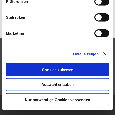
LINKS
Präferenzen
KONTAKT
Statistiken
DATENSCHUTZ
Marketing
IMPRESSUM
2026
Details zeigen
SOCIAL LINKS
Cookies zulassen
Auswahl erlauben
© SIMON HEGELE Gesellschaft für Logistik und Service
Nur notwendige Cookies verwenden
mbH